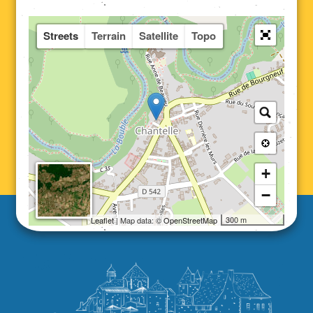
Streets
Terrain
Satellite
Topo
+
−
300 m
Leaflet
| Map data: ©
OpenStreetMap