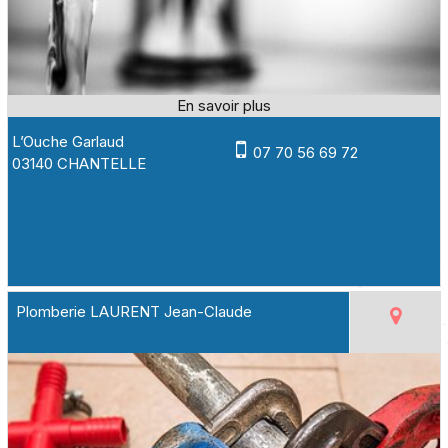
L’Ouche Garlaud
07 70 56 69 72
03140 CHANTELLE
Plomberie LAURENT Jean-Claude