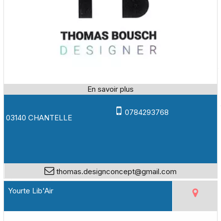
0784293768
03140 CHANTELLE
thomas.designconcept@gmail.com
Yourte Lib'Air