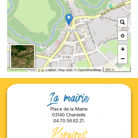
+
−
300 m
Leaflet
| Map data: ©
OpenStreetMap
La mairie
Place de la Mairie
03140 Chantelle
04.70.56.62.21.
Horaires