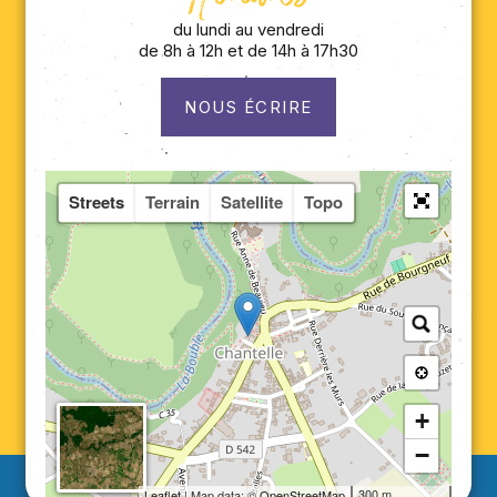
du lundi au vendredi
de 8h à 12h et de 14h à 17h30
NOUS ÉCRIRE
Streets
Terrain
Satellite
Topo
+
−
300 m
Leaflet
| Map data: ©
OpenStreetMap