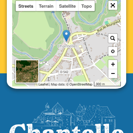
Streets
Terrain
Satellite
Topo
+
−
300 m
Leaflet
| Map data: ©
OpenStreetMap