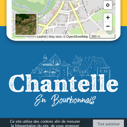
+
−
300 m
Leaflet
| Map data: ©
OpenStreetMap
Ce site utilise des cookies afin de mesurer
MENTIONS LÉGALES
la fréquentation du site, de vous proposer