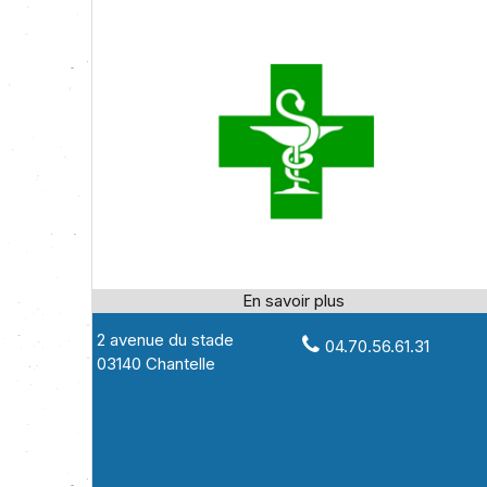
2 avenue du stade
04.70.56.61.31
03140 Chantelle