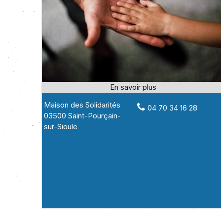
Maison des Solidarités
04 70 34 16 28
03500 Saint-Pourçain-
sur-Sioule