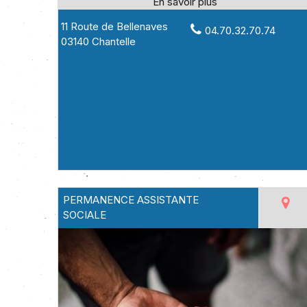
11 Route de Bellenaves
04.70.32.70.74
03140 Chantelle
PERMANENCE ASSISTANTE
SOCIALE