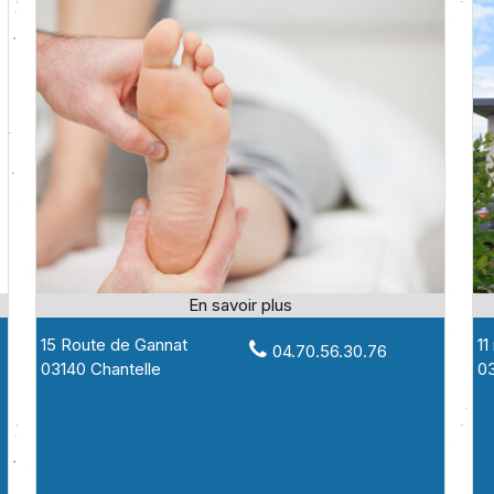
15 Route de Gannat
11
04.70.56.30.76
03140 Chantelle
03