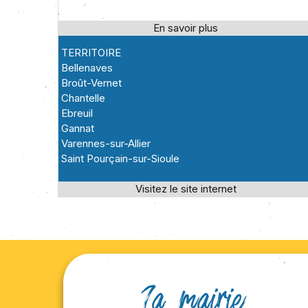
TERRITOIRE
Bellenaves
Broût-Vernet
Chantelle
Ebreuil
Gannat
Varennes-sur-Allier
Saint Pourçain-sur-Sioule
La mairie