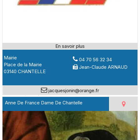
Mairie
04 70 56 32 34
Place de la Mairie
Jean-Claude ARNAUD
03140 CHANTELLE
jacquesjonin@orange.fr
Anne De France Dame De Chantelle