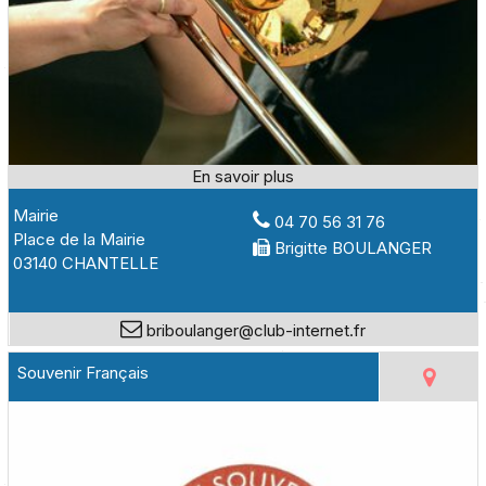
Mairie
04 70 56 31 76
Place de la Mairie
Brigitte BOULANGER
03140 CHANTELLE
briboulanger@club-internet.fr
Souvenir Français