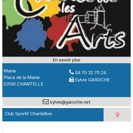
Mairie
04 70 32 70 24
Place de la Mairie
Sylvie GAROCHE
03140 CHANTELLE
sylvie@garoche.net
Club Sportif Chantellois