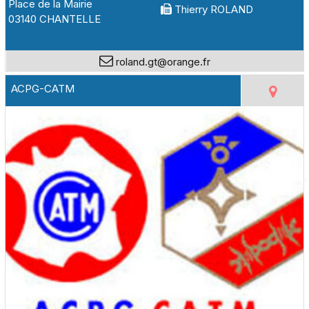
Place de la Mairie
Thierry ROLAND
03140 CHANTELLE
roland.gt@orange.fr
ACPG-CATM