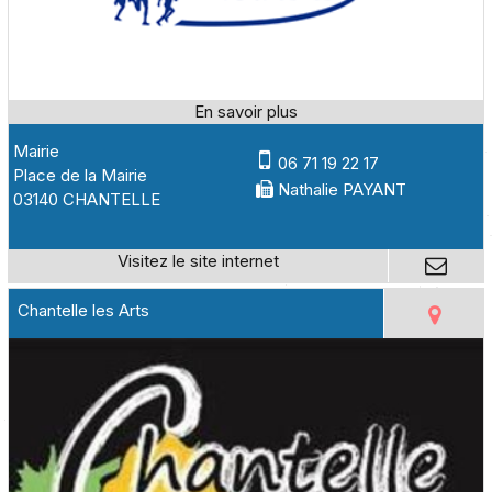
Mairie
06 71 19 22 17
Place de la Mairie
Nathalie PAYANT
03140 CHANTELLE
Chantelle les Arts