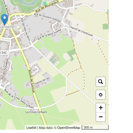
+
−
300 m
Leaflet
| Map data: ©
OpenStreetMap