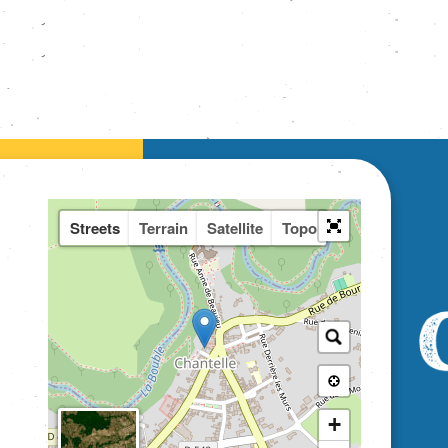
Streets
Terrain
Satellite
Topo
+