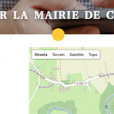
R LA MAIRIE DE 
Streets
Terrain
Satellite
Topo