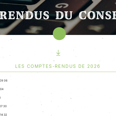
-RENDUS DU CONSE
Les comptes-rendus de 2026
 09:06
:04
4
07:30
 14:32