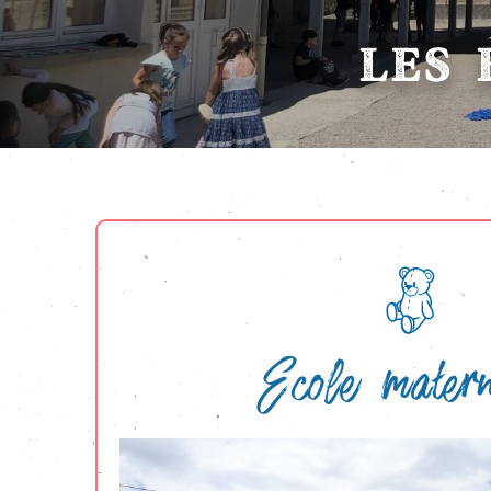
LES 
Ecole matern