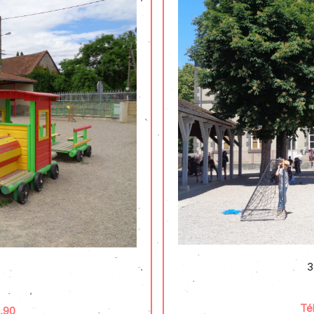
3
Té
2.90