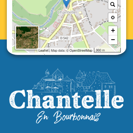
+
−
300 m
Leaflet
| Map data: ©
OpenStreetMap