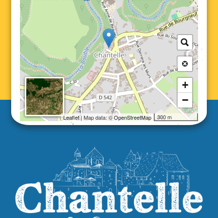
+
−
300 m
Leaflet
| Map data: ©
OpenStreetMap