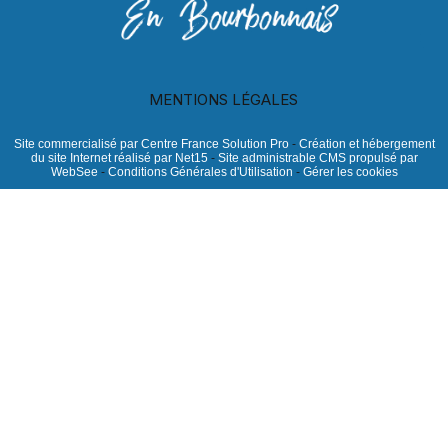
MENTIONS LÉGALES
Site commercialisé par Centre France Solution Pro
-
Création et hébergement
du site Internet réalisé par Net15
-
Site administrable CMS propulsé par
WebSee
-
Conditions Générales d'Utilisation
-
Gérer les cookies