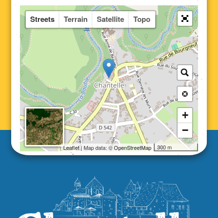
Streets
Terrain
Satellite
Topo
+
−
300 m
Leaflet
| Map data: ©
OpenStreetMap