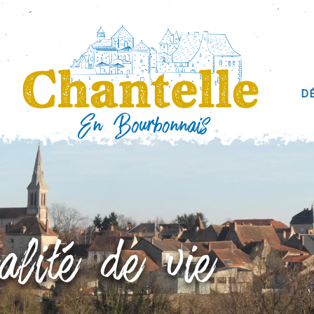
D
alité de vie